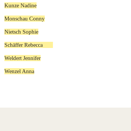
Kunze Nadine
Monschau Conny
Nietsch Sophie
Schäffer Rebecca
Weldert Jennifer
Wenzel Anna